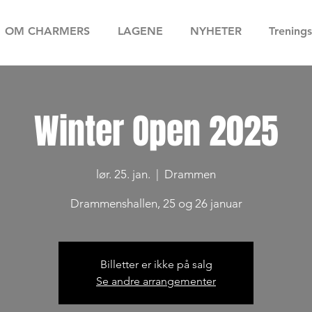
OM CHARMERS
LAGENE
NYHETER
Trenings
Winter Open 2025
lør. 25. jan.
  |  
Drammen
Drammenshallen, 25 og 26 januar
Billetter er ikke på salg
Se andre arrangementer