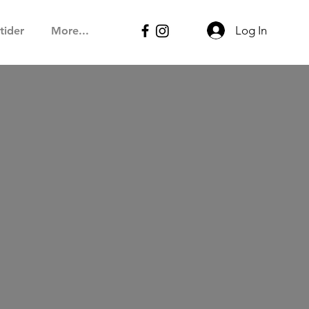
Log In
tider
More...