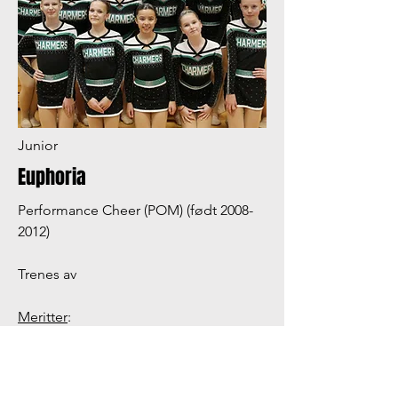
Junior
Euphoria
Performance Cheer (POM) (født
2008-
2012)
Trenes av
Meritter
:
Norwegian Cheer Summit | Gull 2026
Trondheim Open | Gull 2024
Spring Open | Gull 2025