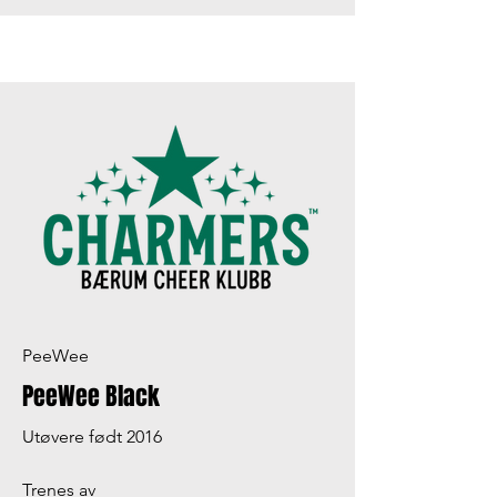
PeeWee
PeeWee Black
Utøvere født 2016
Trenes av