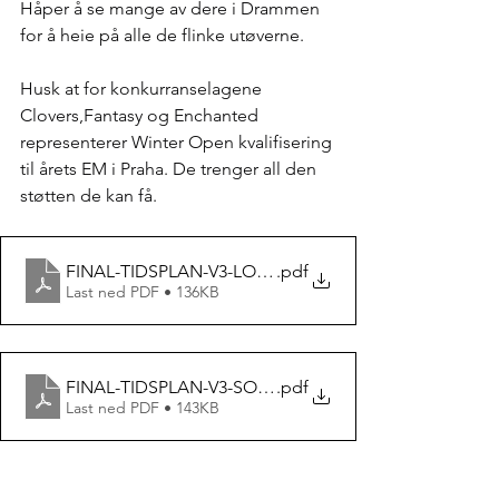
Håper å se mange av dere i Drammen 
for å heie på alle de flinke utøverne.
Husk at for konkurranselagene 
Clovers,Fantasy og Enchanted 
representerer Winter Open kvalifisering 
til årets EM i Praha. De trenger all den 
støtten de kan få.
FINAL-TIDSPLAN-V3-LORDAG
.pdf
Last ned PDF • 136KB
FINAL-TIDSPLAN-V3-SONDAG
.pdf
Last ned PDF • 143KB