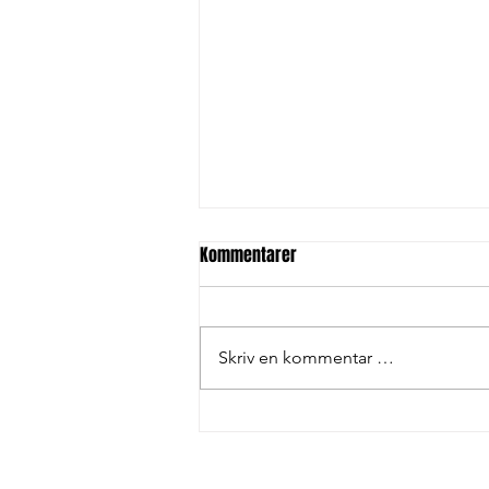
Kommentarer
Skriv en kommentar …
Husk å melde deg på uttak |
utøvere 2008-2014