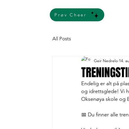
Prøv Cheer
All Posts
Geir Nedrelo
14. a
TRENINGST
Endelig er alt på pla
og idrettsglede! Vi ha
Oksenøya skole og B
📅 Du finner alle tre